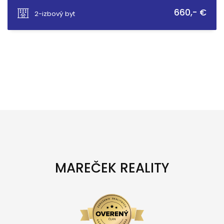
Sadová, Senica
660,- €
2-izbový byt
MAREČEK REALITY