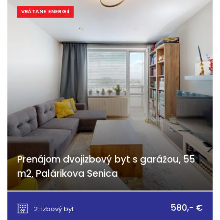
VRÁTANE ENERGIÍ
Prenájom dvojizbový byt s garážou, 55
m2, Palárikova Senica
Palárikova, Senica
580,- €
2-izbový byt