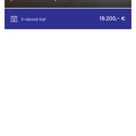
Pondelok 174, Hrnčiarska Ves
19.200,- €
3-izbový byt