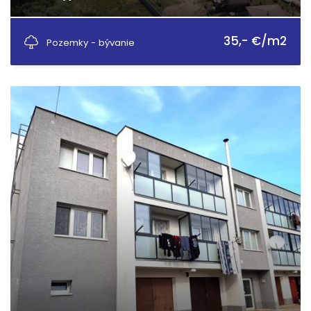
Laski, Vrbovce
35,- €/m2
Pozemky - bývanie