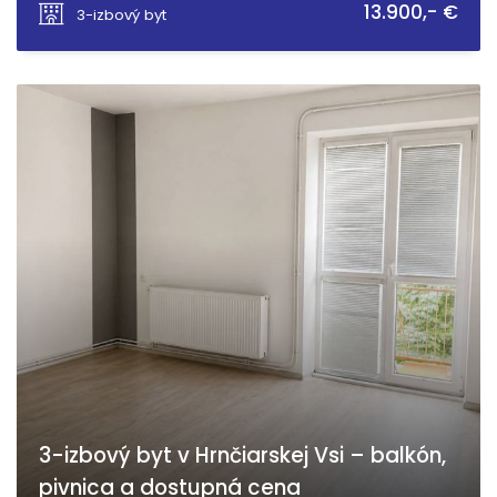
13.900,- €
3-izbový byt
3-izbový byt v Hrnčiarskej Vsi – balkón,
pivnica a dostupná cena