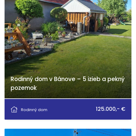
Rodinný dom v Bánove – 5 izieb a pekný
pozemok
Malinovského, Bánov
125.000,- €
Rodinný dom