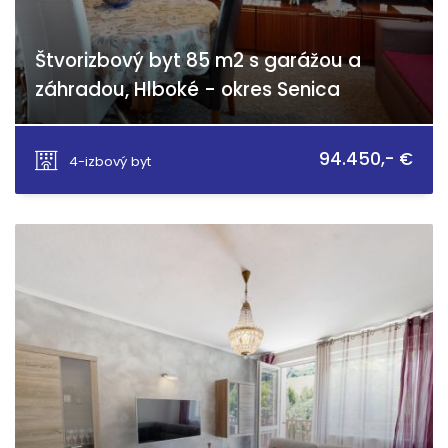
Štvorizbový byt 85 m2 s garážou a
záhradou, Hlboké - okres Senica
Hlboké
94.450,- €
4-izbový byt