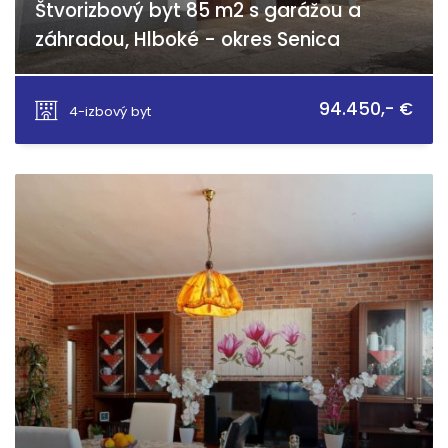
Štvorizbový byt 85 m2 s garážou a
záhradou, Hlboké - okres Senica
Hlboké
94.450,- €
4-izbový byt