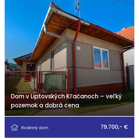
Dom v Liptovských Kľačanoch – veľký
pozemok a dobrá cena
Liptovské Kľačany, Liptovské Kľačany
79.700,- €
Rodinný dom