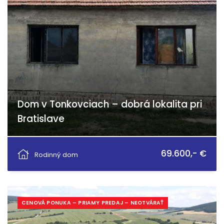
Dom v Tonkovciach – dobrá lokalita pri
Bratislave
Malý Máger - Tonkovce, Nový Život
69.600,- €
Rodinný dom
CENOVÁ PONUKA – PRIAMY PREDAJ – NEOTVÁRAŤ