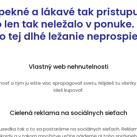
o pekné a lákavé tak pristu
len tak neležalo v ponuke.
o tej dlhé ležanie neprospi
Vlastný web nehnutelnosti
sť a tým ju ešte viac spropagovať svetu. Nájdeš tu všetky 
ideš kupovať.
Cielená reklama na sociálnych sieťach
a susedka tak o to sa postaráme na sociálnych sieťach. Rekl
ekordy a v takom množstve určite nájdeme aj toho správneh