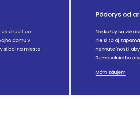
Pôdorys od ar
chce chodiť po
Nie každý sa vie do
svojho domu v
nie si to aj zapamä
 si bol na mieste
nehnuteľnosti, aby 
Remeselníci ho oce
Mám záujem