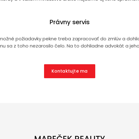
Právny servis
y možné požiadavky pekne treba zapracovať do zmlúv a dohlia
mu sa z toho nezarosilo čelo. Na to dohliadne advokát a jeho
Kontaktujte ma
MAREČEK REALITY