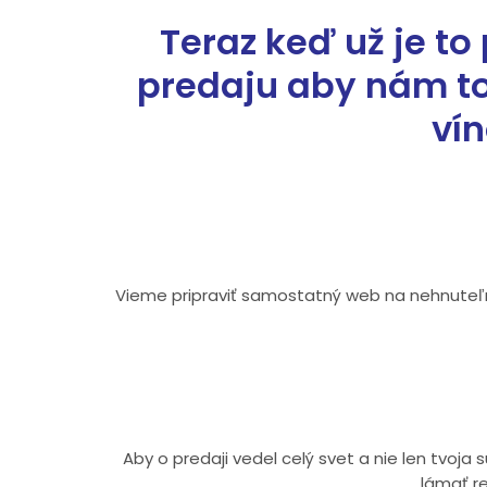
Teraz keď už je t
predaju aby nám to 
vín
Vieme pripraviť samostatný web na nehnuteľno
Aby o predaji vedel celý svet a nie len tvoj
lámať r