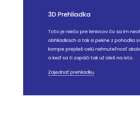
3D Prehliadka
Toto je niečo pre lenivcov čo sa im ne
obhliadkach a tak si pekne z pohodlia 
kompe prejdeš celú nehnuteľnosť akoby
a keď sa ti zapáči tak už ideš na isto.
Zajednať prehliadku