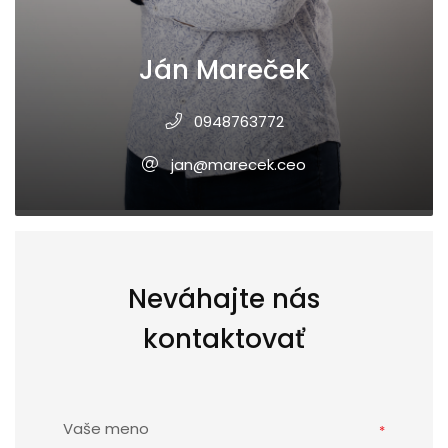
Ján Mareček
0948763772
jan@marecek.ceo
Neváhajte nás
kontaktovať
Vaše meno