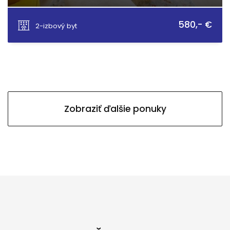
Palárikova, Senica
580,- €
2-izbový byt
Zobraziť ďalšie ponuky