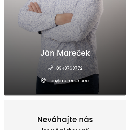
Ján Mareček
0948763772
jan@marecek.ceo
Neváhajte nás