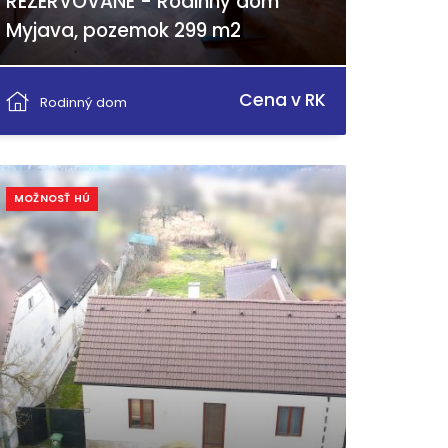
REZERVOVANÉ - Rodinný dom
Myjava, pozemok 299 m2
Vajanského, Myjava
Cena v RK
Rodinný dom
MOŽNOSŤ HÚ