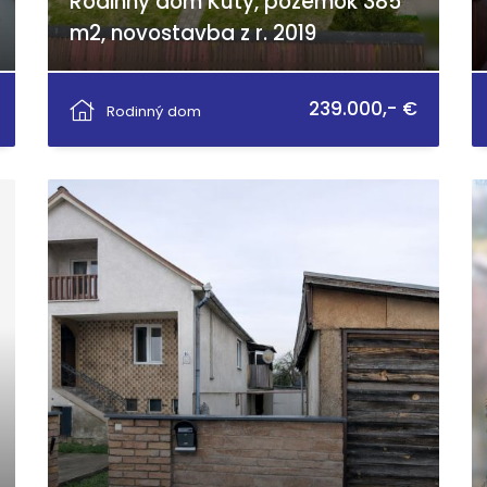
Rodinny dom Kúty, pozemok 385
m2, novostavba z r. 2019
Za zbrojnicou 40, Kúty
239.000,- €
Rodinný dom