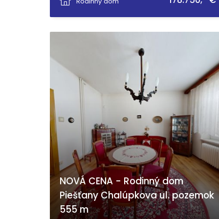
178.750,- €
Rodinný dom
NOVÁ CENA - Rodinný dom
Piešťany Chalúpkova ul. pozemok
555 m