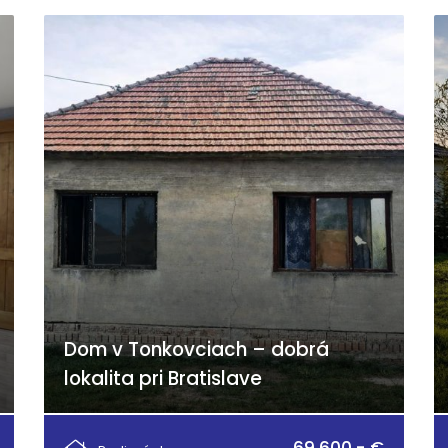
Dom v Tonkovciach – dobrá
lokalita pri Bratislave
Malý Máger - Tonkovce, Nový Život