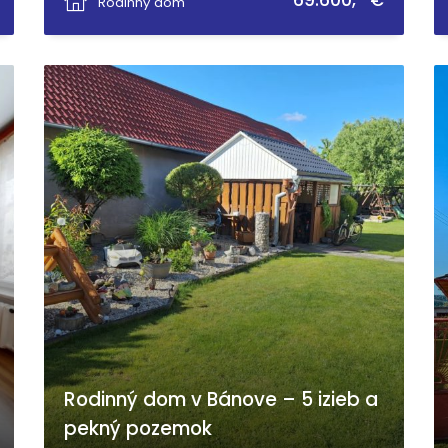
69.600,- €
Rodinný dom
Rodinný dom v Bánove – 5 izieb a
pekný pozemok