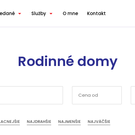
redané
Služby
O mne
Kontakt
Rodinné domy
LACNEJŠIE
NAJDRAHŠIE
NAJMENŠIE
NAJVÄČŠIE