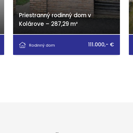
Priestranný rodinný dom v
Kolárove – 287,29 m²
Antona Bernoláka, Kolárovo
111.000,- €
Rodinný dom