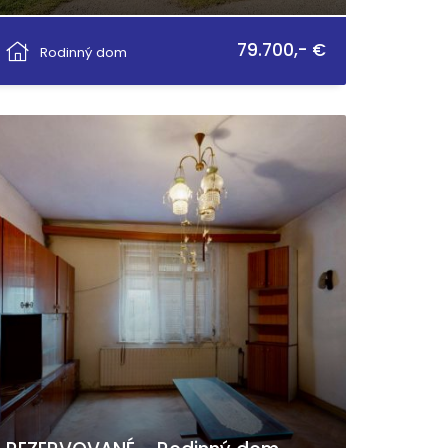
Liptovské Kľačany, Liptovské Kľačany
79.700,- €
Rodinný dom