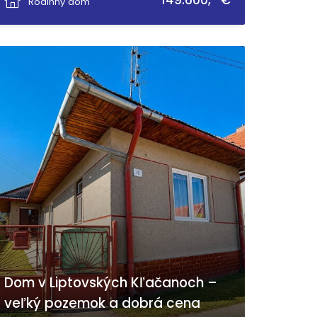
149.600,- €
Rodinný dom
Dom v Liptovských Kľačanoch –
veľký pozemok a dobrá cena