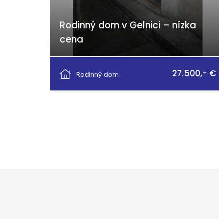
Rodinný dom v Gelnici – nízka
cena
Banícke námestie, Gelnica
27.500,- €
Rodinný dom