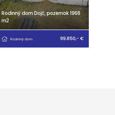
Rodinný dom Dojč, pozemok 1968
m2
Vieska, Dojč
99.850,- €
Rodinný dom