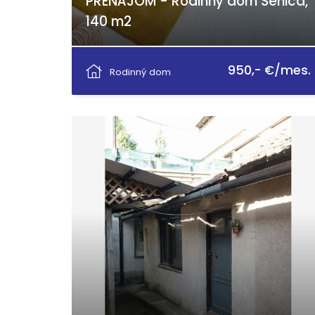
PRENÁJOM - Rodinný dom Senica,
140 m2
Senica
950,- €/mes.
Rodinný dom