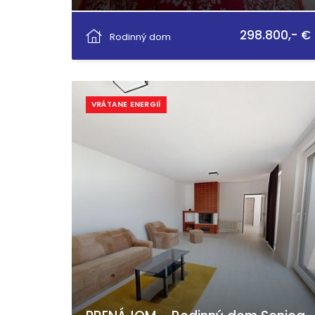
Chalupkova 6 6, Piešťany
298.800,- €
Rodinný dom
VRÁTANE ENERGIÍ