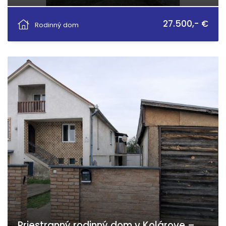
Banícke námestie, Gelnica
27.500,- €
Rodinný dom
Priestranný rodinný dom v Kolárove –