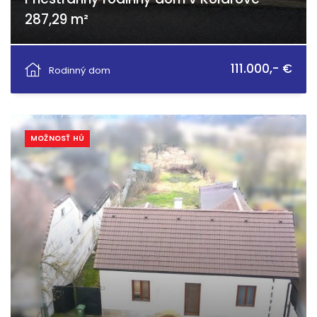
287,29 m²
Antona Bernoláka, Kolárovo
111.000,- €
Rodinný dom
MOŽNOSŤ HÚ