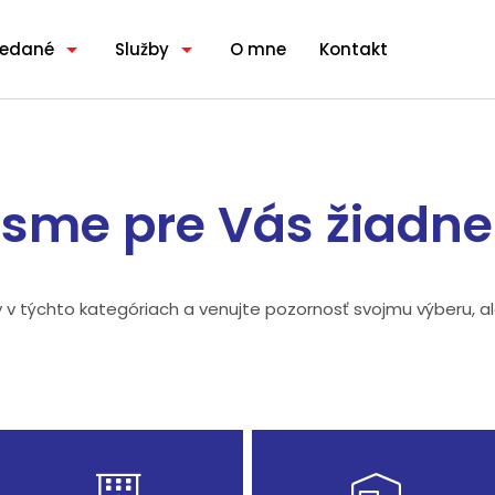
redané
Služby
O mne
Kontakt
 sme pre Vás žiadn
y v týchto kategóriach a venujte pozornosť svojmu výberu, a