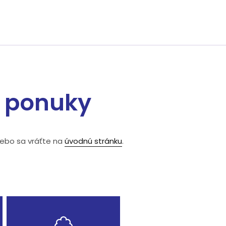
e ponuky
lebo sa vráťte na
úvodnú stránku
.