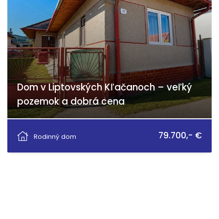
Dom v Liptovských Kľačanoch – veľký
pozemok a dobrá cena
Liptovské Kľačany, Liptovské Kľačany
79.700,- €
Rodinný dom