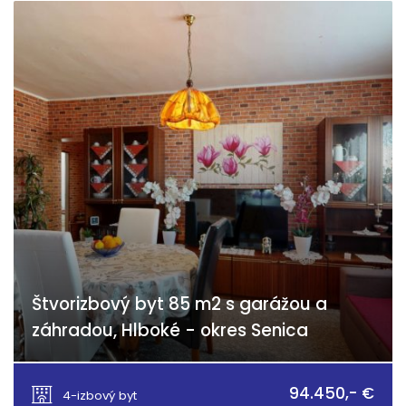
Štvorizbový byt 85 m2 s garážou a
záhradou, Hlboké - okres Senica
Hlboké
94.450,- €
4-izbový byt