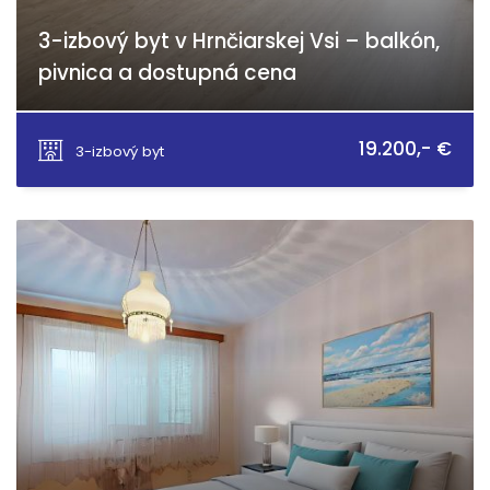
3-izbový byt v Hrnčiarskej Vsi – balkón,
pivnica a dostupná cena
Pondelok 174, Hrnčiarska Ves
19.200,- €
3-izbový byt