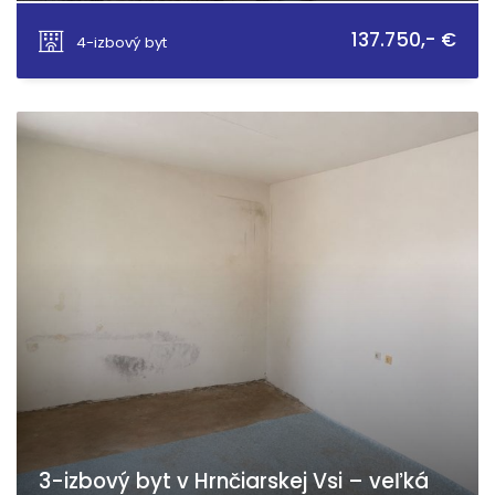
Stará Lehota, Stará Lehota
137.750,- €
4-izbový byt
3-izbový byt v Hrnčiarskej Vsi – veľká