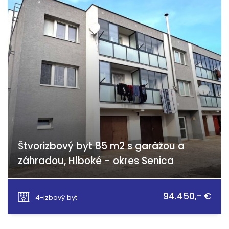
Štvorizbový byt 85 m2 s garážou a
záhradou, Hlboké - okres Senica
Hlboké
94.450,- €
4-izbový byt