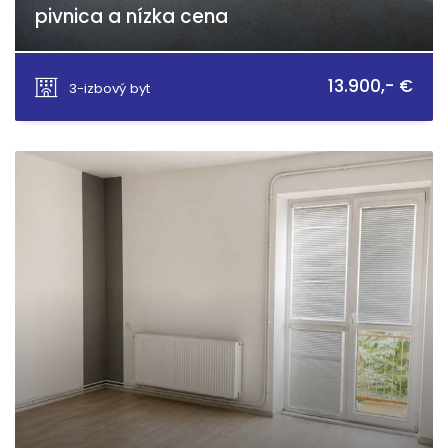
pivnica a nízka cena
Pondelok 174, Hrnčiarska Ves
13.900,- €
3-izbový byt