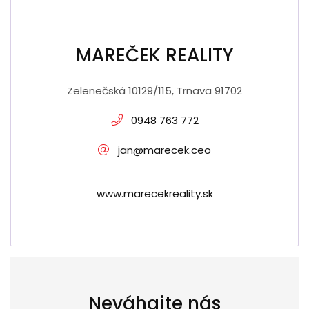
MAREČEK REALITY
Zelenečská 10129/115, Trnava 91702
0948 763 772
jan@marecek.ceo
www.marecekreality.sk
Neváhajte nás