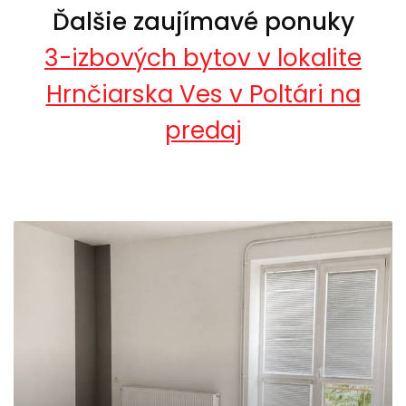
Ďalšie zaujímavé ponuky
3-izbových bytov v lokalite
Hrnčiarska Ves v Poltári na
predaj