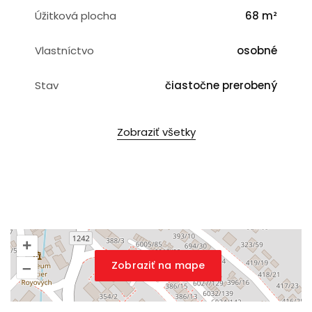
Úžitková plocha
68 m²
Vlastníctvo
osobné
Stav
čiastočne prerobený
Zobraziť všetky
+
Zobraziť na mape
–