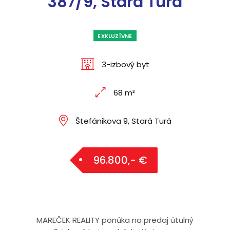
387/9, Stará Turá
EXKLUZÍVNE
3-izbový byt
68 m²
Štefánikova 9, Stará Turá
96.800,- €
MAREČEK REALITY ponúka na predaj útulný