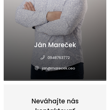
Ján Mareček
0948763772
jan@marecek.ceo
Neváhajte nás