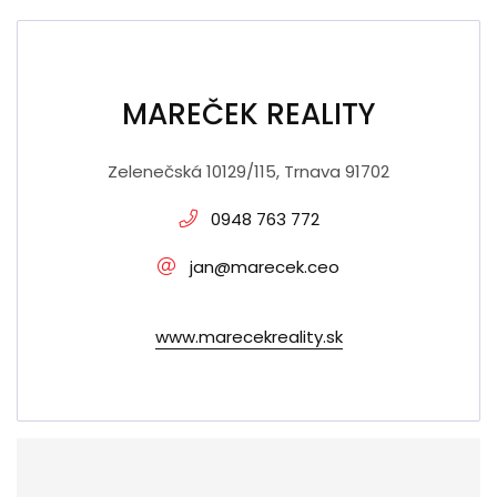
MAREČEK REALITY
Zelenečská 10129/115, Trnava 91702
0948 763 772
jan@marecek.ceo
www.marecekreality.sk