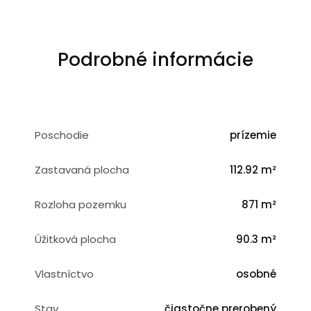
Podrobné informácie
Poschodie
prízemie
Zastavaná plocha
112.92 m²
Rozloha pozemku
871 m²
Úžitková plocha
90.3 m²
Vlastníctvo
osobné
Stav
čiastočne prerobený