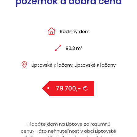
pozemok a dobrá cena
Rodinný dom
90.3 m²
Liptovské Kľačany, Liptovské Kľačany
79.700,- €
Hľadáte dom na Liptove za rozumnú
cenu? Táto nehnuteľnosť v obci Liptovské